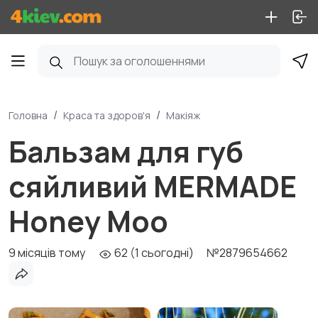
Головна
Краса та здоров'я
Макіяж
Бальзам для губ
сяйливий MERMADE
Honey Moo
9 місяців тому
62 (1 сьогодні)
№2879654662