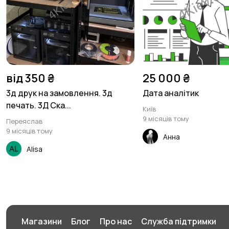
від 350 ₴
25 000 ₴
3д друк на замовлення. 3д
Дата аналітик
печать. 3Д Ска...
Київ
9 місяців тому
Переяслав
9 місяців тому
Анна
Alisa
Магазини
Блог
Про нас
Служба підтримки