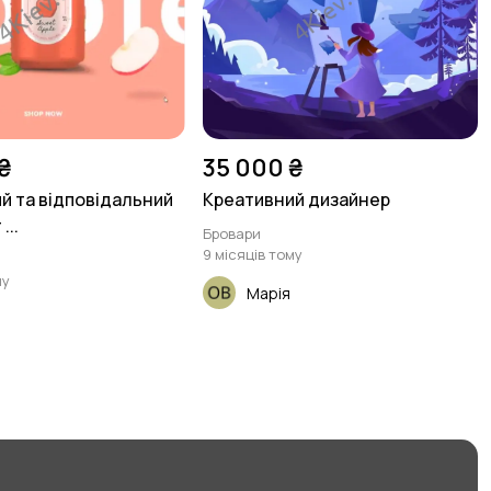
₴
35 000 ₴
й та відповідальний
Креативний дизайнер
...
Бровари
9 місяців тому
му
Марія