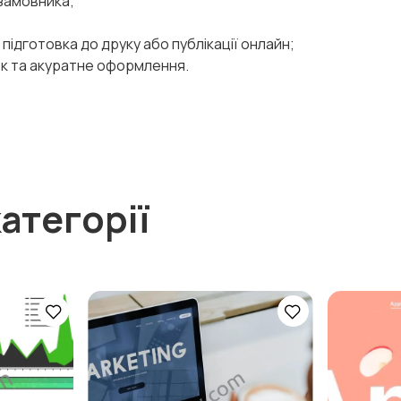
 замовника;
ідготовка до друку або публікації онлайн;
лок та акуратне оформлення.
атегорії