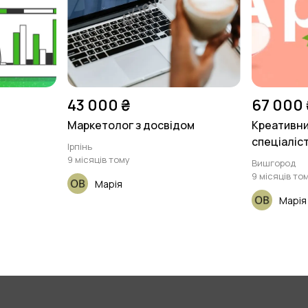
43 000 ₴
67 000 
Маркетолог з досвідом
Креативни
спеціаліст 
Ірпінь
9 місяців тому
Вишгород
9 місяців то
Марія
Марія