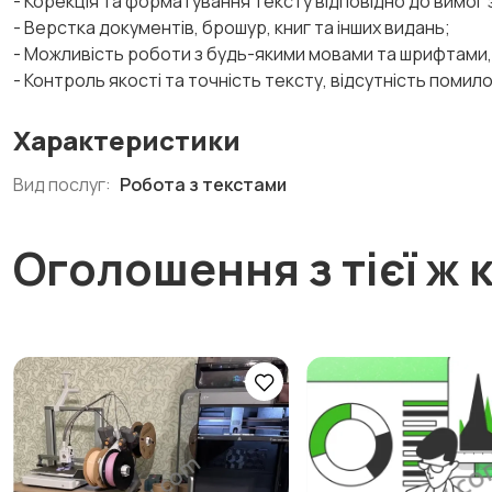
- Корекція та форматування тексту відповідно до вимог
- Верстка документів, брошур, книг та інших видань;
- Можливість роботи з будь-якими мовами та шрифтами, п
- Контроль якості та точність тексту, відсутність поми
Характеристики
Вид послуг:
Робота з текстами
Оголошення з тієї ж к