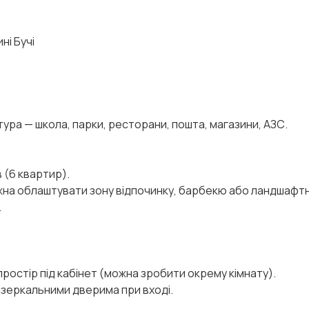
ні Бучі
тура — школа, парки, ресторани, пошта, магазини, АЗС.
 (6 квартир).
на облаштувати зону відпочинку, барбекю або ландшафтн
.
простір під кабінет (можна зробити окрему кімнату).
зеркальними дверима при вході.