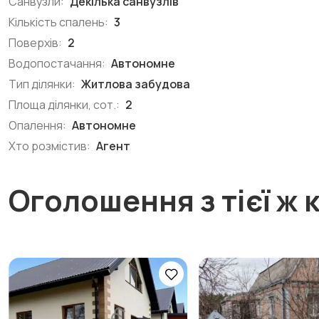
Санвузли:
Декілька санвузлів
Кількість спалень:
3
Поверхів:
2
Водопостачання:
Автономне
Тип ділянки:
Житлова забудова
Площа ділянки, сот.:
2
Опалення:
Автономне
Хто розмістив:
Агент
Оголошення з тієї ж к