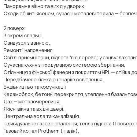
Панорамне вікно та вихід у дворик.
Сходи обшиті ясенем, сучасні металеві перила — безпечні
2 поверх:
3 окремі спальні.
Санвузол з ванною.
Ремонт і наповнення
Світлі приємні тони, підлога “під дерево”, у санвузлах плит
Сучасна кухня з продуманою системою зберігання.
Стільниця з фінської фанери з покриттям HPL — стійка до
Передбачено кілька сценаріїв освітлення.
Будівництво та комунікації
Керамоблок, бетонні перекриття, утеплення базальто
Дах — металочерепиця.
Якісні вікна та вхідні двері.
Центральна вода та каналізація.
Індивідуальне газове опалення, тепла підлога (1 поверх т
Газовий котел Protherm (Італія).