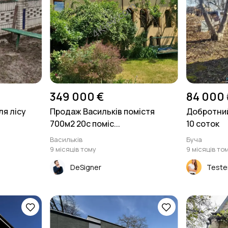
349 000 €
84 000 
ля лісу
Продаж Васильків помістя
Добротний
700м2 20с поміс...
10 соток
Васильків
Буча
9 місяців тому
9 місяців то
DeSigner
Teste