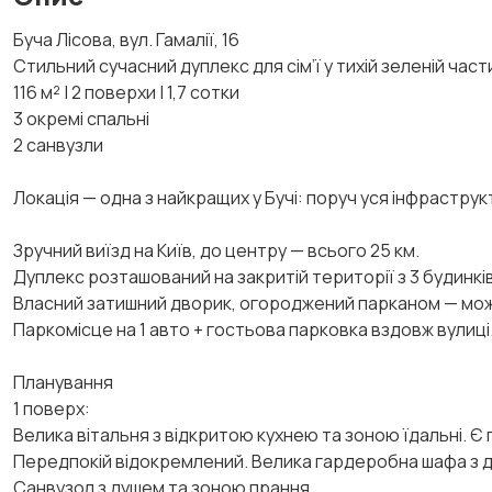
Буча Лісова, вул. Гамалії, 16
Стильний сучасний дуплекс для сім’ї у тихій зеленій части
116 м² | 2 поверхи | 1,7 сотки
3 окремі спальні
2 санвузли
Локація — одна з найкращих у Бучі: поруч уся інфраструк
Зручний виїзд на Київ, до центру — всього 25 км.
Дуплекс розташований на закритій території з 3 будинків
Власний затишний дворик, огороджений парканом — мож
Паркомісце на 1 авто + гостьова парковка вздовж вулиці
Планування
1 поверх:
Велика вітальня з відкритою кухнею та зоною їдальні. Є 
Передпокій відокремлений. Велика гардеробна шафа з д
Санвузол з душем та зоною прання.