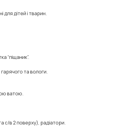
 для дітей і тварин.
ка “піщаник”.
 гарячого та вологи.
вою ватою.
а с/в 2 поверху), радіатори.