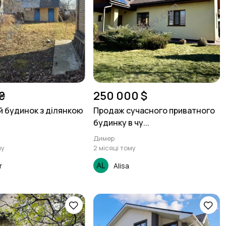
₴
250 000 $
 будинок з ділянкою
Продаж сучасного приватного
будинку в чу...
Димер
му
2 місяці тому
r
Alisa