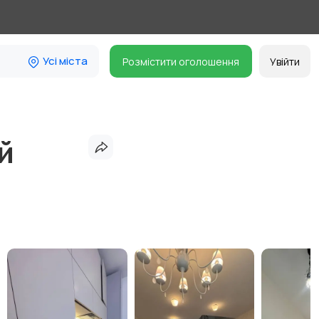
Усі міста
Розмістити оголошення
Увійти
й