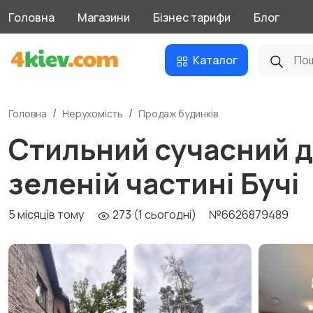
Головна
Магазини
Бізнес тарифи
Блог
Каталог
Головна
Нерухомість
Продаж будинків
Стильний сучасний ду
зеленій частині Бучі
5 місяців тому
273 (1 сьогодні)
№6626879489