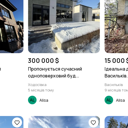
300 000 $
15 000 
й
Пропонується сучасний
Ідеальна д
одноповерховий буд...
Васильків.
Ходосівка
Васильків
5 місяців тому
9 місяців то
Alisa
Alisa