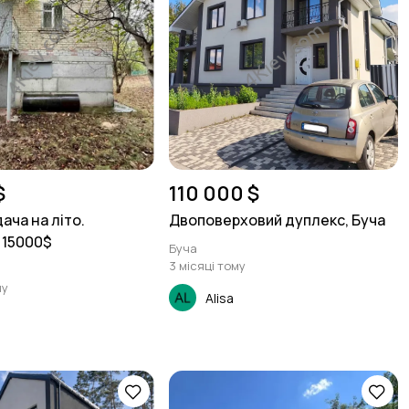
$
110 000 $
ача на літо.
Двоповерховий дуплекс, Буча
 15000$
Буча
3 місяці тому
му
Alisa