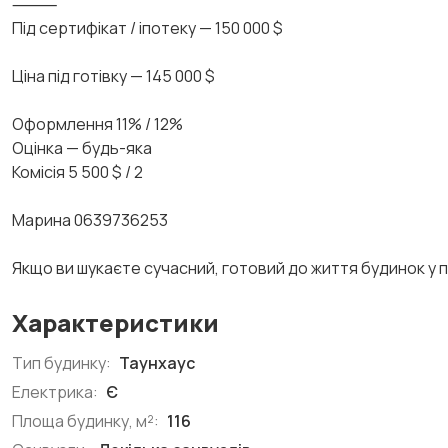
⸻
Під сертифікат / іпотеку — 150 000 $
Ціна під готівку — 145 000 $
Оформлення 11% / 12%
Оцінка — будь-яка
Комісія 5 500 $ / 2
Марина 0639736253
Якщо ви шукаєте сучасний, готовий до життя будинок у п
Характеристики
Тип будинку:
Таунхаус
Електрика:
Є
Площа будинку, м²:
116