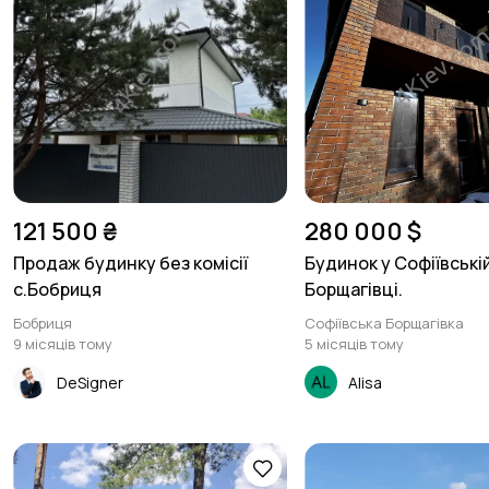
121 500 ₴
280 000 $
Продаж будинку без комісії
Будинок у Софіївські
с.Бобриця
Борщагівці.
Бобриця
Софіївська Борщагівка
9 місяців тому
5 місяців тому
DeSigner
Alisa