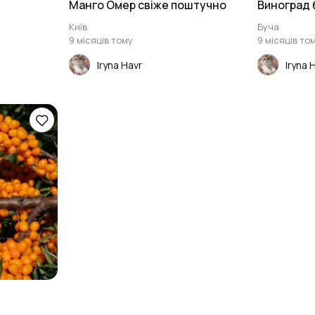
Манго Омер свіже поштучно
Виноград 
Київ
Буча
9 місяців тому
9 місяців то
Iryna Havr
Iryna 