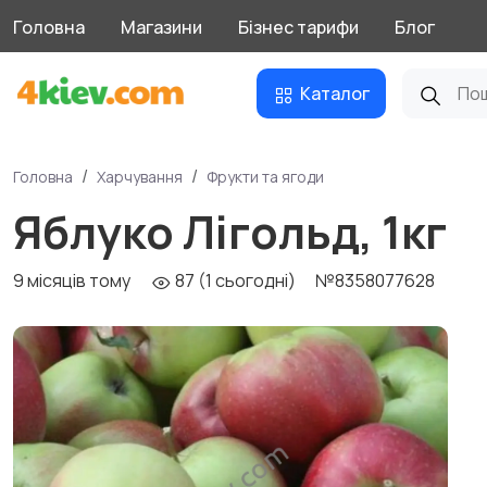
Головна
Магазини
Бізнес тарифи
Блог
Каталог
Головна
Харчування
Фрукти та ягоди
Яблуко Лігольд, 1кг
9 місяців тому
87 (1 сьогодні)
№8358077628