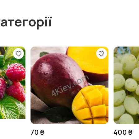
атегорії
70 ₴
400 ₴