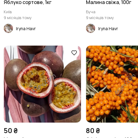
Яблуко сортове, 1кг
Малина свіжа, 100г
Київ
Буча
9 місяців тому
9 місяців тому
Iryna Havr
Iryna Havr
50 ₴
80 ₴