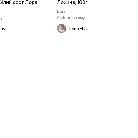
білий сорт Лора
Лохина, 100г
Київ
му
9 місяців тому
Havr
Iryna Havr