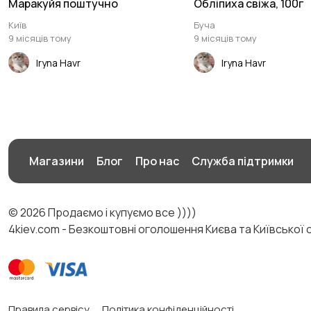
Маракуйя поштучно
Обліпиха свіжа, 100г
Київ
Буча
9 місяців тому
9 місяців тому
Iryna Havr
Iryna Havr
Магазини
Блог
Про нас
Служба підтримки
© 2026 Продаємо і купуємо все ))))
4kiev.com - Безкоштовні оголошення Києва та Київської 
Правила сервісу
Політика конфіденційності