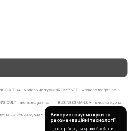
NSCULT.UA
- чоловічий журнал
ROXY7.NET
- women's magazine
N'S CULT
- men's magazine
BUSINESSMAN.UA
- діловий журнал
Використовуємо куки та
XY.UA
- жіночий журнал
BUDUEMO.COM
- будівельний портал
рекомендаційні технології
Це потрібно для кращої роботи