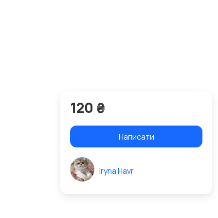
120 ₴
Написати
Iryna Havr