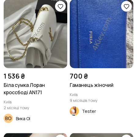
1 536 ₴
700 ₴
Біла сумка Лоран
Гаманець жіночий
кроссбоді AN171
Київ
9 місяців тому
Київ
2 місяці тому
Tester
Вика Ol