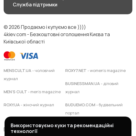
Служба підтримки
© 2026 Продаємо і купуємо все ))))
4kiev.com - Безкоштовні оголошення Києва та
Київської області
MENSCULT.UA
- чоловічий
ROXY7.NET
- women's magazine
журнал
BUSINESSMAN.UA
- діловий
MEN'S CULT
- men's magazine
журнал
ROXY.UA
- жіночий журнал
BUDUEMO.COM
- будівельний
портал
Використовуємо куки та рекомендаційні
Правила сервісу
Політика конфіденційності
технології