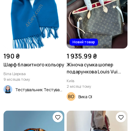
Новий товар
190 ₴
1 935.99 ₴
Шарф блакитного кольору
Жіноча сумка шопер
подарункова Louis Vui...
Біла Церква
9 місяців тому
Київ
2 місяці тому
Тестувальник Тестувальник
Вика Ol