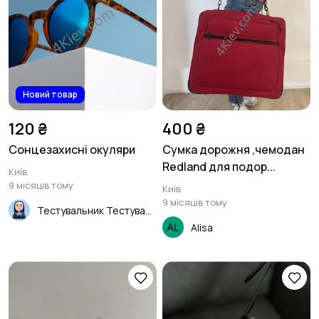
Новий товар
120 ₴
400 ₴
Сонцезахисні окуляри
Сумка дорожня ,чемодан
Redland для подор...
Київ
9 місяців тому
Київ
9 місяців тому
Тестувальник Тестувальник
Alisa