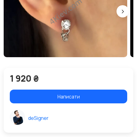
1 920 ₴
Написати
deSigner