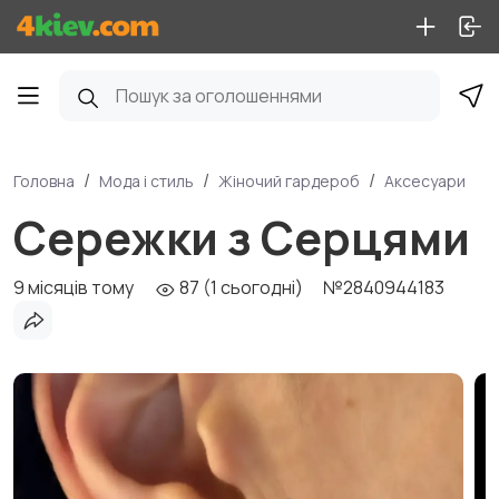
Головна
Мода і стиль
Жіночий гардероб
Аксесуари
Сережки з Серцями
9 місяців тому
87 (1 сьогодні)
№2840944183