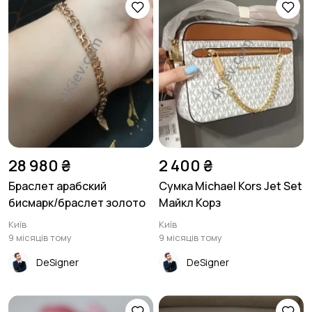
28 980 ₴
2 400 ₴
Браслет арабский
Сумка Michael Kors Jet Set
бисмарк/браслет золото
Майкл Корз
Київ
Київ
9 місяців тому
9 місяців тому
DeSigner
DeSigner