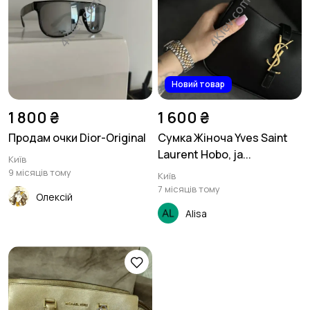
Новий товар
1 800 ₴
1 600 ₴
Продам очки Dior-Original
Сумка Жіноча Yves Saint
Laurent Hobo, ja...
Київ
9 місяців тому
Київ
7 місяців тому
Олексій
Alisa