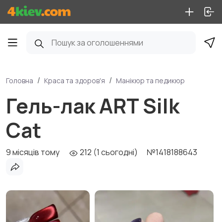
Головна
Краса та здоров'я
Манікюр та педикюр
Гель-лак ART Silk
Cat
9 місяців тому
212 (1 сьогодні)
№1418188643