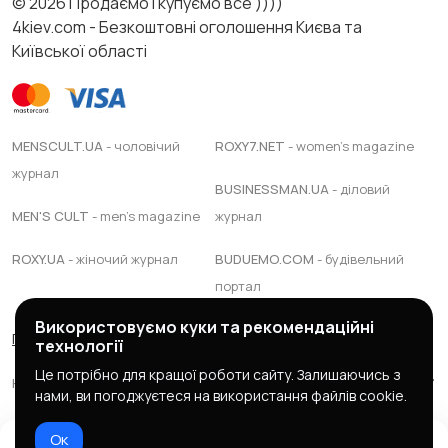
© 2026 Продаємо і купуємо все ))))
4kiev.com - Безкоштовні оголошення Києва та
Київської області
MENSCULT.UA
- чоловічий
ROXY7.NET
- women's magazine
журнал
BUSINESSMAN.UA
- діловий
MEN'S CULT
- men's magazine
журнал
ROXY.UA
- жіночий журнал
BUDUEMO.COM
- будівельний
портал
Використовуємо куки та рекомендаційні
Правила сервісу
Політика конфіденційності
технології
Це потрібно для кращої роботи сайту. Залишаючись з
Юридична підтримка Адвокатське обєднання "ЯАС ПАРТНЕРС"
нами, ви погоджуєтеся на використання файлів cookie.
© 2025 зроблено в
mc design
Ок