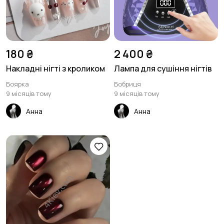
180 ₴
2 400 ₴
Накладні нігті з кроликом
Лампа для сушіння нігтів
Боярка
Бобриця
9 місяців тому
9 місяців тому
Анна
Анна