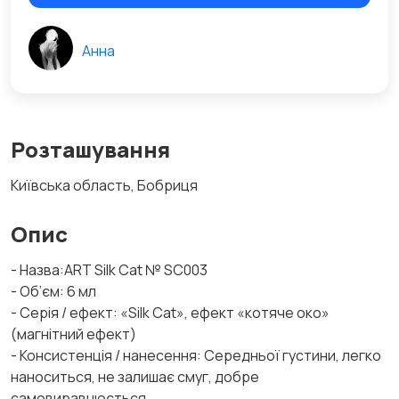
Анна
Розташування
Київська область, Бобриця
Опис
- Назва:ART Silk Cat № SC003
- Об’єм: 6 мл
- Серія / ефект: «Silk Cat», ефект «котяче око»
(магнітний ефект)
- Консистенція / нанесення: Середньої густини, легко
наноситься, не залишає смуг, добре
самовиравнюється