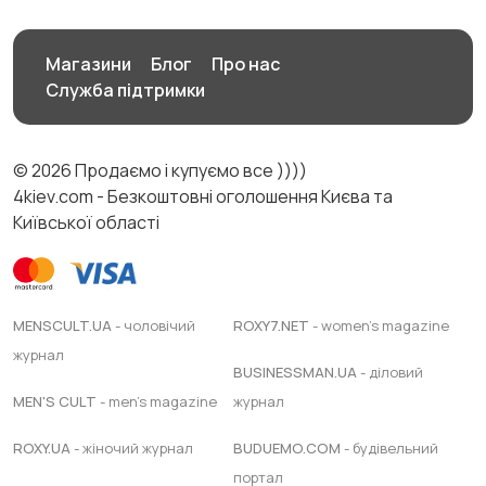
Магазини
Блог
Про нас
Служба підтримки
© 2026 Продаємо і купуємо все ))))
4kiev.com - Безкоштовні оголошення Києва та
Київської області
MENSCULT.UA
- чоловічий
ROXY7.NET
- women's magazine
журнал
BUSINESSMAN.UA
- діловий
MEN'S CULT
- men's magazine
журнал
ROXY.UA
- жіночий журнал
BUDUEMO.COM
- будівельний
портал