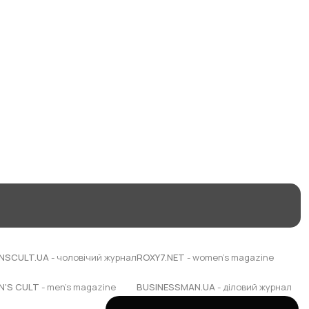
NSCULT.UA
- чоловічий журнал
ROXY7.NET
- women's magazine
N'S CULT
- men's magazine
BUSINESSMAN.UA
- діловий журнал