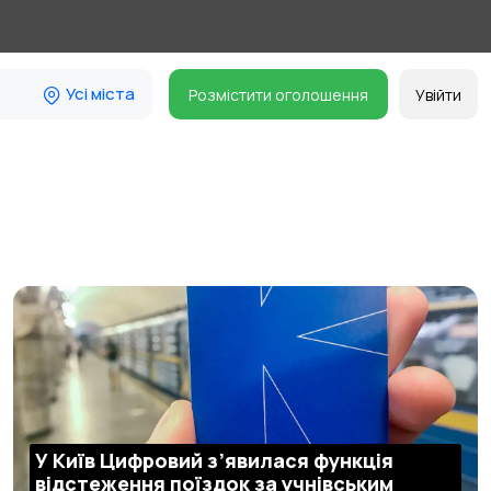
Усі міста
Розмістити оголошення
Увійти
У Київ Цифровий з’явилася функція
відстеження поїздок за учнівським