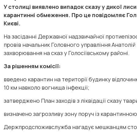
У столиці виявлено випадок сказу у дикої лиси
карантинні обмеження. Про це повідомляє Го
Києві.
На засіданні Державної надзвичайної протиепізооти
провів начальник Головного управління Анатолій
захворювання на сказ у Голосіївському районі.
За рішенням комісії:
введено карантин на території будинку відпочинк
10 км навколо вогнища інфекції;
затверджено План заходів з ліквідації сказу твар
визначено загрозливу зону поруч із карантинною
Держпродспоживслужба нагадує мешканцям стол