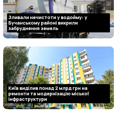
Зливали нечистоти у водойму: у
Бучанському районі викрили
забруднення земель
Київ виділив понад 2 млрд грн на
ремонти та модернізацію міської
інфраструктури