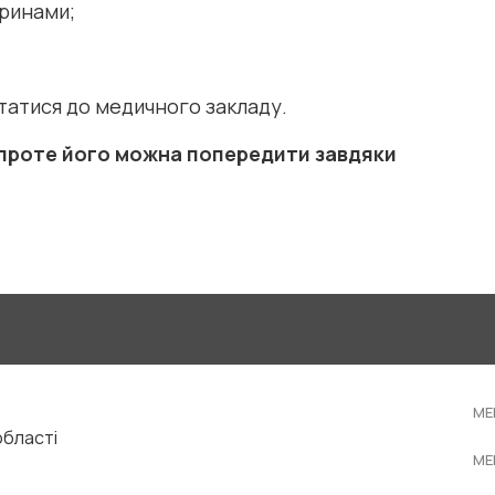
аринами;
ртатися до медичного закладу.
 проте його можна попередити завдяки
ME
області
ME