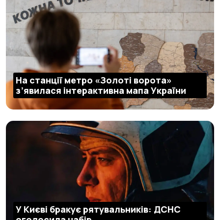
На станції метро «Золоті ворота»
з’явилася інтерактивна мапа України
У Києві бракує рятувальників: ДСНС
оголосила набір