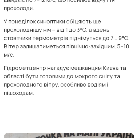
прохолоди.
У понеділок синоптики обіцяють ще
прохолоднішу ніч – від 1 до 3°С, а вдень
стовпчики термометрів піднімуться до 7… 9°С.
Вітер залишатиметься північно-західним, 5–10
м/с.
Гідрометцентр нагадує мешканцям Києва та
області бути готовими до мокрого снігу та
прохолодного вітру, особливо водіям і
пішоходам.