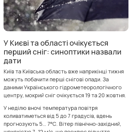
У Києві та області очікується
перший сніг: синоптики назвали
дати
Київ та Київська область вже наприкінці тижня
можуть побачити перші снігові опади. За
даними Українського гідрометеорологічного
центру, мокрий сніг очікується 19 та 20 жовтня.
У неділю вночі температура повітря
коливатиметься від 5 до 7 градусів, вдень
прогнозують 5… 7°С. Вітер північно-західний,
швидкістю 7–12 м/с, що посилює відчуття