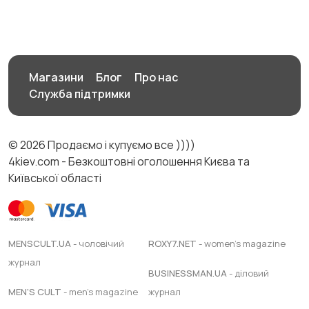
Магазини
Блог
Про нас
Служба підтримки
© 2026 Продаємо і купуємо все ))))
4kiev.com - Безкоштовні оголошення Києва та
Київської області
MENSCULT.UA
- чоловічий
ROXY7.NET
- women's magazine
журнал
BUSINESSMAN.UA
- діловий
MEN'S CULT
- men's magazine
журнал