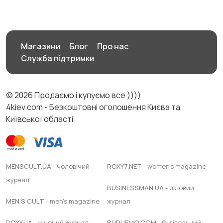
Магазини
Блог
Про нас
Служба підтримки
© 2026 Продаємо і купуємо все ))))
4kiev.com - Безкоштовні оголошення Києва та
Київської області
MENSCULT.UA
- чоловічий
ROXY7.NET
- women's magazine
журнал
BUSINESSMAN.UA
- діловий
MEN'S CULT
- men's magazine
журнал
ROXY.UA
- жіночий журнал
BUDUEMO.COM
- будівельний