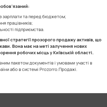
зобов’язаний:
із зарплати та перед бюджетом;
ння працівників;
ьності підприємства.
ної стратегії прозорого продажу активів, що
жави. Вона має на меті залучення нових
ворення робочих місць у Київській області.
вним пакетом документів і умовами участі в
їни або в системі Prozorro.Продажі.