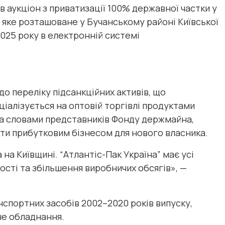
аукціон з приватизації 100% державної частки у
 яке розташоване у Бучанському районі Київської
025 року в електронній системі
до переліку підсанкційних активів, що
іалізується на оптовій торгівлі продуктами
а словами представників Фонду держмайна,
ати прибутковим бізнесом для нового власника.
на Київщині. “Атлантіс-Пак Україна” має усі
сті та збільшення виробничих обсягів», —
спортних засобів 2002–2020 років випуску,
че обладнання.