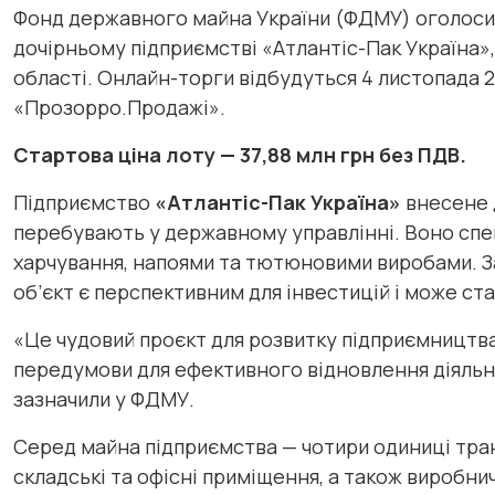
Фонд державного майна України (ФДМУ) оголосив 
дочірньому підприємстві «Атлантіс-Пак Україна»,
області. Онлайн-торги відбудуться 4 листопада 2
«Прозорро.Продажі».
Стартова ціна лоту — 37,88 млн грн без ПДВ.
Підприємство
«Атлантіс-Пак Україна»
внесене 
перебувають у державному управлінні. Воно спец
харчування, напоями та тютюновими виробами. З
об’єкт є перспективним для інвестицій і може ст
«Це чудовий проєкт для розвитку підприємництва 
передумови для ефективного відновлення діяльно
зазначили у ФДМУ.
Серед майна підприємства — чотири одиниці тран
складські та офісні приміщення, а також виробни