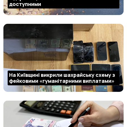
доступними
На Київщині викрили шахрайську схему з
фейковими «гуманітарними виплатами»