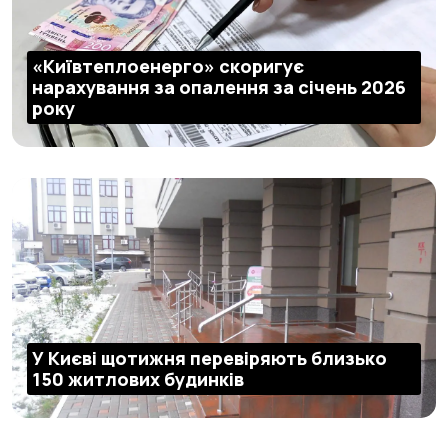
«Київтеплоенерго» скоригує
нарахування за опалення за січень 2026
року
У Києві щотижня перевіряють близько
150 житлових будинків