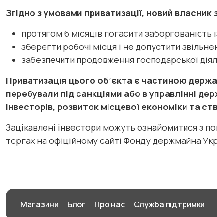
Згідно з умовами приватизації, новий власник 
протягом 6 місяців погасити заборгованість 
зберегти робочі місця і не допустити звільне
забезпечити продовження господарської діял
Приватизація цього об’єкта є частиною держав
перебували під санкціями або в управлінні дер
інвесторів, розвиток місцевої економіки та ст
Зацікавлені інвестори можуть ознайомитися з по
торгах на офіційному сайті Фонду держмайна Укра
Магазини
Блог
Про нас
Служба підтримки