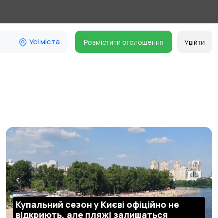
Усі міста
Розмістити оголошення
Увійти
Купальний сезон у Києві офіційно не
відкриють, але пляжі залишаться