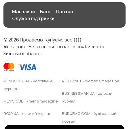
Магазини
Блог
Про нас
Служба підтримки
© 2026 Продаємо і купуємо все ))))
4kiev.com - Безкоштовні оголошення Києва та
Київської області
MENSCULT.UA
- чоловічий
ROXY7.NET
- women's magazine
журнал
BUSINESSMAN.UA
- діловий
MEN'S CULT
- men's magazine
журнал
ROXY.UA
- жіночий журнал
BUDUEMO.COM
- будівельний
портал