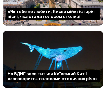
«Як тебе не любити, Києве мій»: історія
пісні, яка стала голосом столиці
На ВДНГ засвітиться Київський Кит і
«заговорить» голосами столичних річок