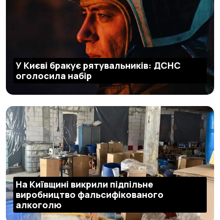
У Києві бракує рятувальників: ДСНС
оголосила набір
На Київщині викрили підпільне
виробництво фальсифікованого
алкоголю