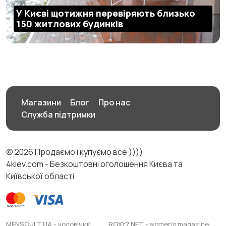
У Києві щотижня перевіряють близько
150 житлових будинків
Магазини
Блог
Про нас
Служба підтримки
© 2026 Продаємо і купуємо все ))))
4kiev.com - Безкоштовні оголошення Києва та
Київської області
MENSCULT.UA
- чоловічий
ROXY7.NET
- women's magazine