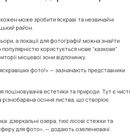
 кожен може зробити яскраві та незвичайні
цький район.
ьори, а локації для фотографій можна знайти
 популярністю користується нове “казкове”
торії місцевої зони відпочинку.
айяскравіших фото!» — зазначають представники
я поціновувачів естетики та природи. Тут є чисті
а різнобарвна осіння листва, що створює
а: дзеркальні озера, тихі лісові стежки та
феру для фото», — додають озеленювачі.