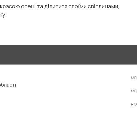
красою осені та ділитися своїми світлинами,
ку.
ME
області
ME
RO