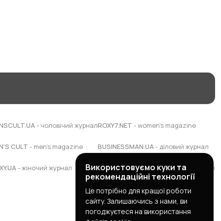
NSCULT.UA
- чоловічий журнал
ROXY7.NET
- women's magazine
N'S CULT
- men's magazine
BUSINESSMAN.UA
- діловий журнал
Використовуємо куки та
XY.UA
- жіночий журнал
BUDUEMO.COM
- будівельний портал
рекомендаційні технології
Це потрібно для кращої роботи
сайту. Залишаючись з нами, ви
погоджуєтеся на використання