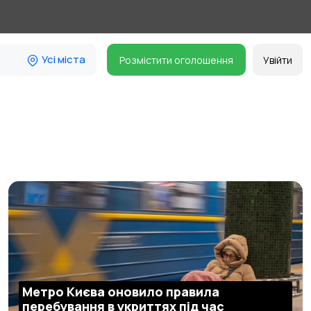
Усі міста
Розмістити оголошення
Увійти
Метро Києва оновило правила
перебування в укриттях під час