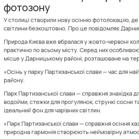
фотозону
У столиці створили нову осінню фотолокацію, де
світлини безкоштовно. Про це повідомляє Дарни
Природа Києва вже вбралася у жовто-червоні кол
практично по всьому місту. Серед них особливою
місце у Дарницькому районі, розташоване на тери
«Осінь у парку Партизанської слави — час для н
району.
Парк Партизанської слави — справжня знахідка дл
водойми, стежки для прогулянок, стрункі сосни т
ідеальний фон для чарівних світлин.
«Парк Партизанської слави — справжня осіння казк
природна гармонія створюють неймовірну атмос